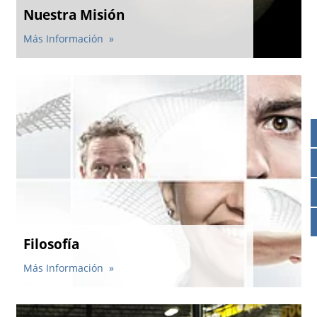
Nuestra Misión
Contactos
Contacto global
Más Información
Empleos y Carreras
Filosofía
Más Información