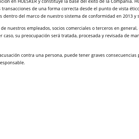
ición en HUESKER y constituye la base del éxito de la Compañía. 
s transacciones de una forma correcta desde el punto de vista étic
s dentro del marco de nuestro sistema de conformidad en 2013 y 
 de nuestros empleados, socios comerciales o terceros en general, 
er caso, su preocupación será tratada, procesada y revisada de ma
usación contra una persona, puede tener graves consecuencias par
responsable.