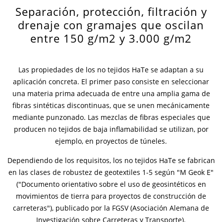
Separación, protección, filtración y
Contactos
Contacto global
drenaje con gramajes que oscilan
entre 150 g/m2 y 3.000 g/m2
Empleos y Carreras
Las propiedades de los no tejidos HaTe se adaptan a su
aplicación concreta. El primer paso consiste en seleccionar
una materia prima adecuada de entre una amplia gama de
fibras sintéticas discontinuas, que se unen mecánicamente
mediante punzonado. Las mezclas de fibras especiales que
producen no tejidos de baja inflamabilidad se utilizan, por
ejemplo, en proyectos de túneles.
Dependiendo de los requisitos, los no tejidos HaTe se fabrican
en las clases de robustez de geotextiles 1-5 según "M Geok E"
("Documento orientativo sobre el uso de geosintéticos en
movimientos de tierra para proyectos de construcción de
carreteras"), publicado por la FGSV (Asociación Alemana de
Investigación sobre Carreteras y Transporte).