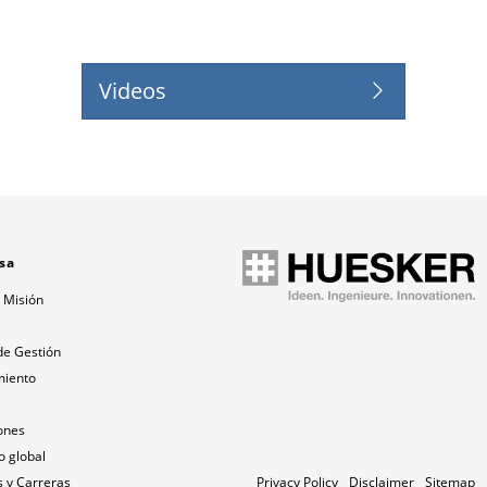
Videos
sa
 Misión
a
de Gestión
miento
ones
o global
 y Carreras
Privacy Policy
Disclaimer
Sitemap