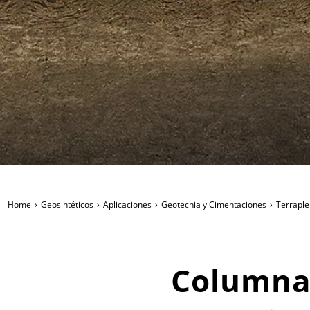
Home
Geosintéticos
Aplicaciones
Geotecnia y Cimentaciones
Terrapl
Columnas