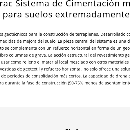
trac Sistema de Cimentación m
o para suelos extremadament
 geotécnicos para la construcción de terraplenes. Desarrollado co
s medidas de mejora del suelo. La pieza central del sistema es un
sto se complementa con un refuerzo horizontal en forma de un geot
vibro columnas de grava. La acción estructural del revestimiento g
usar como relleno el material local mezclado con otros materiales 
tidas de geotextil y refuerzo horizontal, no solo ofrece una soluc
de períodos de consolidación más cortos. La capacidad de drenaje de
ra durante la fase de construcción (50-75% menos de asentamiento 