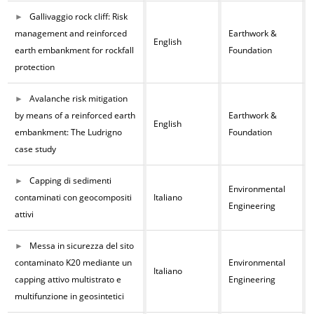
Gallivaggio rock cliff: Risk
management and reinforced
Earthwork &
English
earth embankment for rockfall
Foundation
protection
Avalanche risk mitigation
by means of a reinforced earth
Earthwork &
English
embankment: The Ludrigno
Foundation
case study
Capping di sedimenti
Environmental
contaminati con geocompositi
Italiano
Engineering
attivi
Messa in sicurezza del sito
contaminato K20 mediante un
Environmental
Italiano
capping attivo multistrato e
Engineering
multifunzione in geosintetici