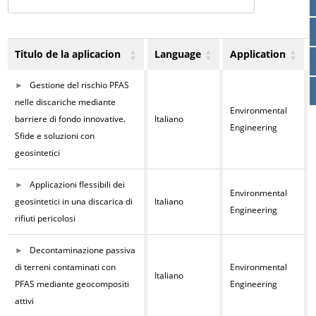
Contactos
Contacto global
Titulo de la aplicacion
Language
Application
Empleos y Carreras
Gestione del rischio PFAS
nelle discariche mediante
Environmental
barriere di fondo innovative.
Italiano
Engineering
Sfide e soluzioni con
geosintetici
Applicazioni flessibili dei
Environmental
geosintetici in una discarica di
Italiano
Engineering
rifiuti pericolosi
Decontaminazione passiva
di terreni contaminati con
Environmental
Italiano
PFAS mediante geocompositi
Engineering
attivi