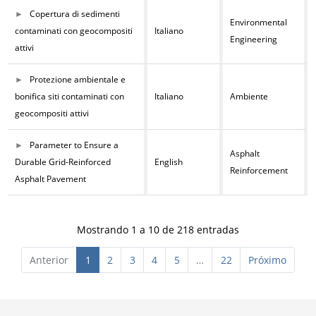
Copertura di sedimenti
Environmental
contaminati con geocompositi
Italiano
Engineering
attivi
Protezione ambientale e
bonifica siti contaminati con
Italiano
Ambiente
geocompositi attivi
Parameter to Ensure a
Asphalt
Durable Grid-Reinforced
English
Reinforcement
Asphalt Pavement
Mostrando 1 a 10 de 218 entradas
Anterior
1
2
3
4
5
…
22
Próximo