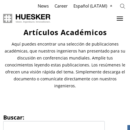
News
Career
Español (LATAM)
Artículos Académicos
Geosintéticos
Agricultura
Industria
Empresa
Aquí puedes encontrar una selección de publicaciones
Aplicaciones
Aplicaciones
Aplicaciones
Nuestra Misión
académicas, que nuestros ingenieros han presentado para su
discusión en conferencias mundiales. Amplíe tus
conocimientos leyendo estas publicaciones. Los resúmenes le
Productos
Productos
Productos
Filosofía
ofrecen una visión rápida del tema. Simplemente descarga el
documento o comunícate directamente con nuestros
Referencias
Referencias
Referencias
Equipo de Gestión
ingenieros.
Videos
Videos
Videos
Cumplimiento
Conocimiento
Servicios
Services
Historia
Buscar:
Servicios
Contactos
Contactos
Ubicaciones