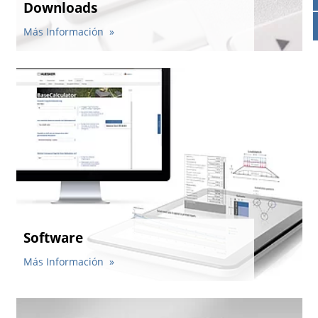
Downloads
Contactos
Contacto global
Más Información
Empleos y Carreras
Software
Más Información