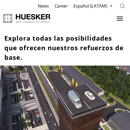
News
Career
Español (LATAM)
Geosintéticos
Agricultura
Industria
Empresa
Explora todas las posibilidades
que ofrecen nuestros refuerzos de
Aplicaciones
Aplicaciones
Aplicaciones
Nuestra Misión
base.
Productos
Productos
Productos
Filosofía
Referencias
Referencias
Referencias
Equipo de Gestión
Videos
Videos
Videos
Cumplimiento
Conocimiento
Servicios
Services
Historia
Servicios
Contactos
Contactos
Ubicaciones