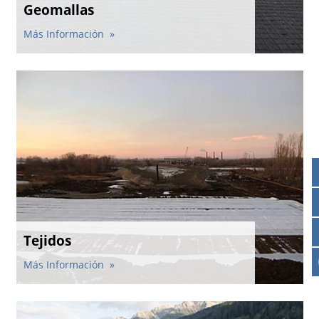
Geomallas
Contactos
Contacto global
Más Información
Empleos y Carreras
Tejidos
Más Información