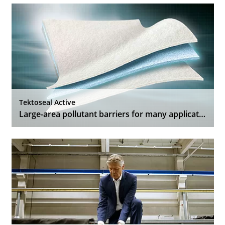
Contactos
Contacto global
Empleos y Carreras
Tektoseal Active
Large-area pollutant barriers for many applications