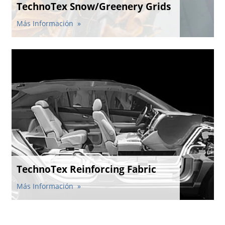
TechnoTex Snow/Greenery Grids
Más Información
TechnoTex Reinforcing Fabric
Más Información