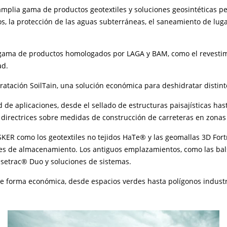
mplia gama de productos geotextiles y soluciones geosintéticas pe
dos, la protección de las aguas subterráneas, el saneamiento de lu
 gama de productos homologados por LAGA y BAM, como el revestimi
ad.
ratación SoilTain, una solución económica para deshidratar distin
e aplicaciones, desde el sellado de estructuras paisajísticas hast
s directrices sobre medidas de construcción de carreteras en zonas
ER como los geotextiles no tejidos HaTe® y las geomallas 3D Fort
ues de almacenamiento. Los antiguos emplazamientos, como las bal
asetrac® Duo y soluciones de sistemas.
 de forma económica, desde espacios verdes hasta polígonos industr