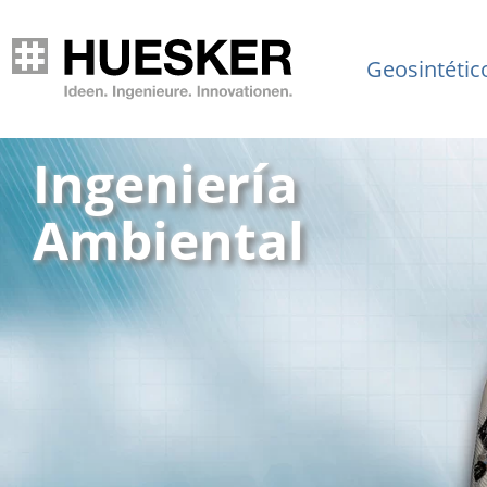
Geosintétic
Ingeniería
Ambiental