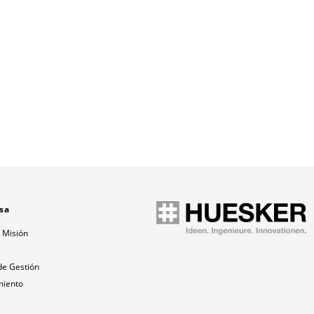
sa
 Misión
a
de Gestión
miento