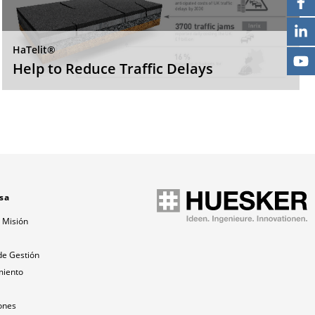
HaTelit®
Help to Reduce Traffic Delays
sa
 Misión
a
de Gestión
miento
ones