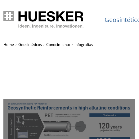
Geosintétic
Home
Geosintéticos
Conocimiento
Infografías