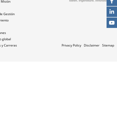
 Misión
a
de Gestión
miento
ones
o global
 y Carreras
Privacy Policy
Disclaimer
Sitemap