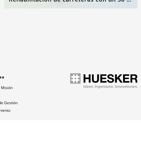
sa
 Misión
a
de Gestión
miento
ones
o global
 y Carreras
Privacy Policy
Disclaimer
Sitemap