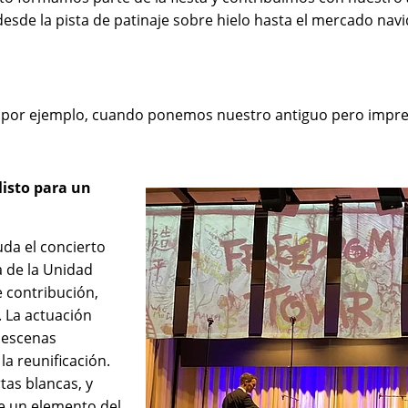
desde la pista de patinaje sobre hielo hasta el mercado na
or ejemplo, cuando ponemos nuestro antiguo pero impresio
listo para un
uda el concierto
a de la Unidad
 contribución,
. La actuación
 escenas
la reunificación.
as blancas, y
e un elemento del