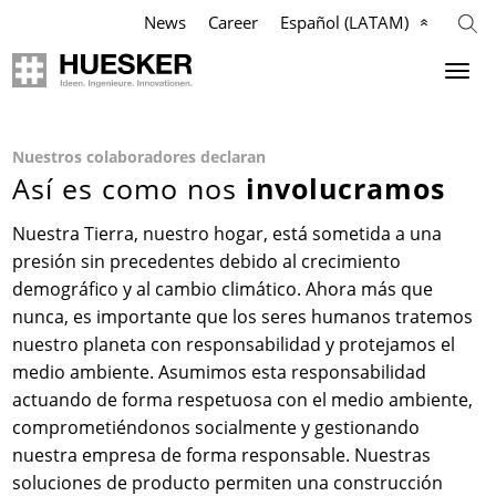
News
Career
Español (LATAM)
Geosintéticos
Agricultura
Industria
Empresa
Nuestros colaboradores declaran
Así es como nos
involucramos
Aplicaciones
Aplicaciones
Aplicaciones
Nuestra Misión
Nuestra Tierra, nuestro hogar, está sometida a una
Productos
Productos
Productos
Filosofía
presión sin precedentes debido al crecimiento
demográfico y al cambio climático. Ahora más que
Referencias
Referencias
Referencias
Equipo de Gestión
nunca, es importante que los seres humanos tratemos
nuestro planeta con responsabilidad y protejamos el
Videos
Videos
Videos
Cumplimiento
medio ambiente. Asumimos esta responsabilidad
actuando de forma respetuosa con el medio ambiente,
comprometiéndonos socialmente y gestionando
Conocimiento
Servicios
Services
Historia
nuestra empresa de forma responsable. Nuestras
soluciones de producto permiten una construcción
Servicios
Contactos
Contactos
Ubicaciones